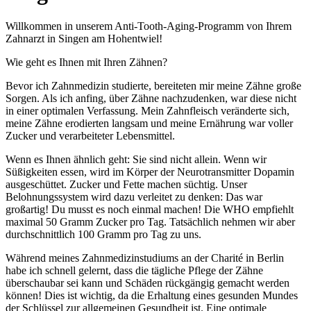
Willkommen in unserem Anti-Tooth-Aging-Programm von Ihrem
Zahnarzt in Singen am Hohentwiel!
Wie geht es Ihnen mit Ihren Zähnen?
Bevor ich Zahnmedizin studierte, bereiteten mir meine Zähne große
Sorgen. Als ich anfing, über Zähne nachzudenken, war diese nicht
in einer optimalen Verfassung. Mein Zahnfleisch veränderte sich,
meine Zähne erodierten langsam und meine Ernährung war voller
Zucker und verarbeiteter Lebensmittel.
Wenn es Ihnen ähnlich geht: Sie sind nicht allein. Wenn wir
Süßigkeiten essen, wird im Körper der Neurotransmitter Dopamin
ausgeschüttet. Zucker und Fette machen süchtig. Unser
Belohnungssystem wird dazu verleitet zu denken: Das war
großartig! Du musst es noch einmal machen! Die WHO empfiehlt
maximal 50 Gramm Zucker pro Tag. Tatsächlich nehmen wir aber
durchschnittlich 100 Gramm pro Tag zu uns.
Während meines Zahnmedizinstudiums an der Charité in Berlin
habe ich schnell gelernt, dass die tägliche Pflege der Zähne
überschaubar sei kann und Schäden rückgängig gemacht werden
können! Dies ist wichtig, da die Erhaltung eines gesunden Mundes
der Schlüssel zur allgemeinen Gesundheit ist. Eine optimale